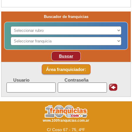
Buscador de franquicias
Buscar
Área franquiciador:
Usuario
Contraseña
www.100franquicias.com.ar
C/ Coso 67 - 75, 4ºF