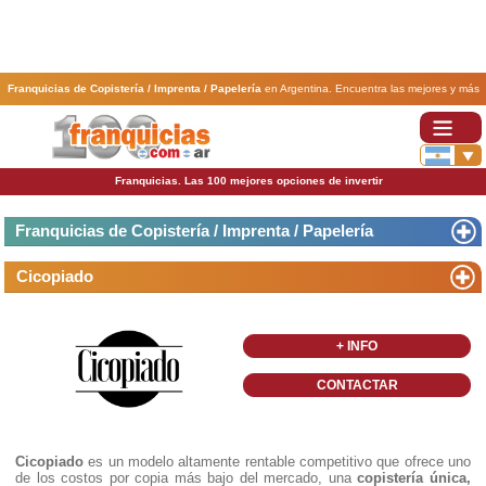
Franquicias de Copistería / Imprenta / Papelería
en Argentina. Encuentra las mejores y más
rentables
franquicias de Copistería / Imprenta / Papelería
. Abre tu negocio a través de una
franquicia barata, rentable y segura.
Franquicias. Las 100 mejores opciones de invertir
Franquicias de Copistería / Imprenta / Papelería
Cicopiado
+ INFO
CONTACTAR
Cicopiado
es un modelo altamente rentable competitivo que ofrece uno
de los costos por copia más bajo del mercado, una
copistería única,