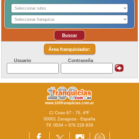
Buscar
Área franquiciador:
Usuario
Contraseña
www.100franquicias.com.ar
C/ Coso 67 - 75, 4ºF
50001 Zaragoza - España
Tlf. 0034 + 976 228 839