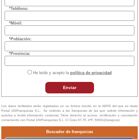
*Teléfono:
*Móvil:
*Población:
*Provincia:
He leído y acepto la
política de privacidad
Enviar
Los datos facilitados serán registrados en un fichero inscrito en la AEPD del que es titular
Portal 100Franquicias S.L.. Se cederán a las franquicias de las que solicite información y
autoriza a recibir información comercial. Tiene derecho al acceso, rectificación y cancelación
contactando con Portal 100Franquicias S.L. C/ Coso 67-75, 4ºF, 50001(Zaragoza).
Buscador de franquicias