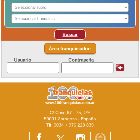
Buscar
Área franquiciador:
Usuario
Contraseña
www.100franquicias.com.ar
C/ Coso 67 - 75, 4ºF
50001 Zaragoza - España
Tlf. 0034 + 976 228 839