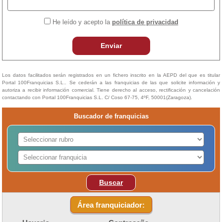
He leído y acepto la
política de privacidad
Enviar
Los datos facilitados serán registrados en un fichero inscrito en la AEPD del que es titular
Portal 100Franquicias S.L.. Se cederán a las franquicias de las que solicite información y
autoriza a recibir información comercial. Tiene derecho al acceso, rectificación y cancelación
contactando con Portal 100Franquicias S.L. C/ Coso 67-75, 4ºF, 50001(Zaragoza).
Buscador de franquicias
Buscar
Área franquiciador: