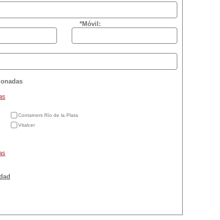
*Móvil:
cionadas
as
Containers Río de la Plata
Vitalcer
as
idad