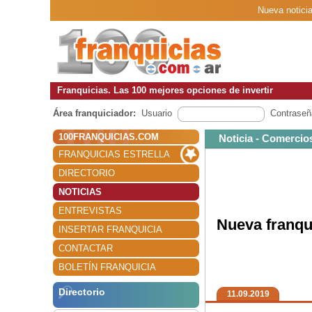
Nueva noticia
Franquicias. Las 100 mejores opciones de invertir
Área franquiciador:
Usuario
Contraseñ
100FRANQUICIAS.COM
Noticia - Comercio
FRANQUICIAS ESTRELLA
DIRECTORIO
NOTICIAS
ENTREVISTAS
Nueva franqu
INSERTAR FRANQUICIA
CONTACTAR
BOLETÍN FRANQUICIA
Directorio
11.09.2019