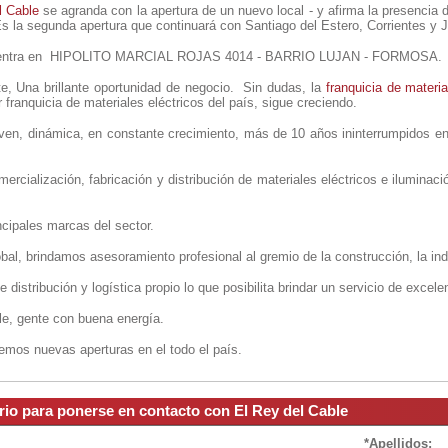
l Cable
se agranda con la apertura de un nuevo local - y afirma la presencia 
 Es la segunda apertura que continuará con Santiago del Estero, Corrientes y J
ncuentra en HIPOLITO MARCIAL ROJAS 4014 - BARRIO LUJAN - FORMOSA.
te, Una brillante oportunidad de negocio. Sin dudas, la
franquicia de materia
r franquicia de materiales eléctricos del país, sigue creciendo.
en, dinámica, en constante crecimiento, más de 10 años ininterrumpidos e
ercialización, fabricación y distribución de materiales eléctricos e iluminac
cipales marcas del sector.
al, brindamos asesoramiento profesional al gremio de la construcción, la indu
distribución y logística propio lo que posibilita brindar un servicio de excele
le, gente con buena energía.
mos nuevas aperturas en el todo el país.
rio para ponerse en contacto con El Rey del Cable
*Apellidos: