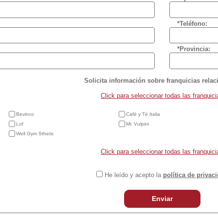
*Teléfono:
*Provincia:
Solicita información sobre franquicias rela
Click para seleccionar todas las franquici
Bevinco
Café y Té Italia
Lof
Mr. Vulpini
Well Gym Sthetic
Click para seleccionar todas las franquici
He leído y acepto la
política de privac
Enviar