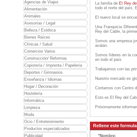
Agencias de Viajes
La familia de
El Rey de
todo el norte del país,
Alimentación
Animales
El nuevo local se e
Asesorías / Legal
Una Franquicia Diferen
Belleza / Estética
Rey del Cable, la prime
Bienes Raíces
Somos una empresa jov
Clínicas / Salud
avalan.
Comercios Varios
Somos líderes en la com
Construcción/ Reformas
en todo el país.
Copistería / Imprenta / Papelería
Trabajamos con las prin
Deportes / Gimnasios
Nuestro mercado es glob
Enseñanza / Idiomas
Hogar / Decoración
Contamos con Centro de 
Hostelería
Esto es El Rey del Cab
Informática
Próximamente informare
Limpieza
Moda
Ocio / Entretenimiento
Rellene este formula
Productos especializados
Publicidad
*Nombre: