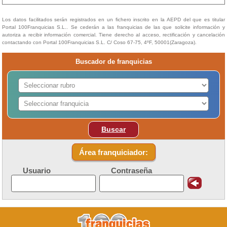
Los datos facilitados serán registrados en un fichero inscrito en la AEPD del que es titular
Portal 100Franquicias S.L.. Se cederán a las franquicias de las que solicite información y
autoriza a recibir información comercial. Tiene derecho al acceso, rectificación y cancelación
contactando con Portal 100Franquicias S.L. C/ Coso 67-75, 4ºF, 50001(Zaragoza).
Buscador de franquicias
Buscar
Área franquiciador:
Usuario
Contraseña