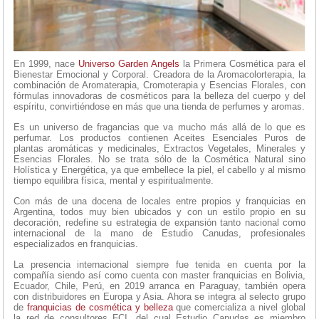
En 1999, nace
Universo Garden Angels
la Primera Cosmética para el
Bienestar Emocional y Corporal. Creadora de la Aromacolorterapia, la
combinación de Aromaterapia, Cromoterapia y Esencias Florales, con
fórmulas innovadoras de cosméticos para la belleza del cuerpo y del
espíritu, convirtiéndose en más que una tienda de perfumes y aromas.
Es un universo de fragancias que va mucho más allá de lo que es
perfumar. Los productos contienen Aceites Esenciales Puros de
plantas aromáticas y medicinales, Extractos Vegetales, Minerales y
Esencias Florales. No se trata sólo de la Cosmética Natural sino
Holística y Energética, ya que embellece la piel, el cabello y al mismo
tiempo equilibra física, mental y espiritualmente.
Con más de una docena de locales entre propios y franquicias en
Argentina, todos muy bien ubicados y con un estilo propio en su
decoración, redefine su estrategia de expansión tanto nacional como
internacional de la mano de Estudio Canudas, profesionales
especializados en franquicias.
La presencia internacional siempre fue tenida en cuenta por la
compañía siendo así como cuenta con master franquicias en Bolivia,
Ecuador, Chile, Perú, en 2019 arranca en Paraguay, también opera
con distribuidores en Europa y Asia. Ahora se integra al selecto grupo
de
franquicias de cosmética y belleza
que comercializa a nivel global
la red de consultores FCI, del cual Estudio Canudas es miembro