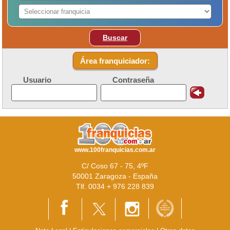
Buscar
Área franquiciador:
Usuario
Contraseña
www.100franquicias.com.ar
C/ Coso 67 - 75, 4ºF
50001 Zaragoza - España
Tlf. 0034 + 976 228 839