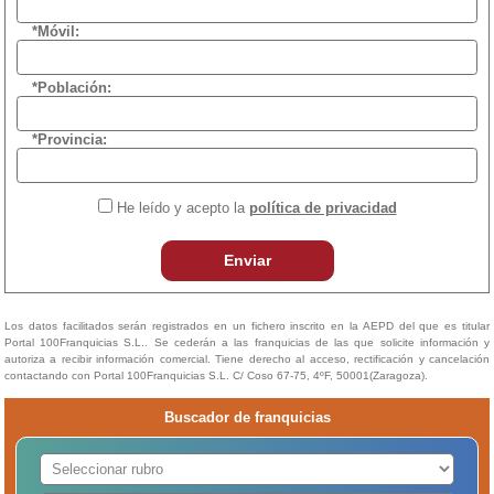
*Móvil:
*Población:
*Provincia:
He leído y acepto la
política de privacidad
Enviar
Los datos facilitados serán registrados en un fichero inscrito en la AEPD del que es titular
Portal 100Franquicias S.L.. Se cederán a las franquicias de las que solicite información y
autoriza a recibir información comercial. Tiene derecho al acceso, rectificación y cancelación
contactando con Portal 100Franquicias S.L. C/ Coso 67-75, 4ºF, 50001(Zaragoza).
Buscador de franquicias