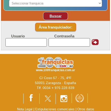
Buscar
Área franquiciador:
Usuario
Contraseña
www.100franquicias.com.ar
C/ Coso 67 - 75, 4ºF
50001 Zaragoza - España
Tlf. 0034 + 976 228 839
Nota Legal
|
Estipulaciones comerciales
|
Otros datos