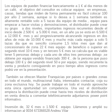
Los equipos de pueden financiar bancariamente a 1 € al dia menos de
un café, el objetivo del consultor es colocar equipos en empresas,
casas, tiendas que rinden de forma permanente es fácil colocar 100
por año 2 semana, aunque si lo desea a 1 semana también es
altamente rentable solo a 5 tazas dia equipo de media , equipo para
empezar a hacer visitas y demostraciones, el distribuidor puede crear
su grupo a dos niveles, importantes ingresos recurrentes desde el
inicio desde 2.500 € a 5.000 € mes, en un año ya se está en 6.500 €
a 12.000 € mes y así progresivamente alcanzando ingresos en dos
años de más de 10.000 € mes y mucho más cada equipo a solo 5
tazas dia que es sencillo consume 1,5 kilos mes que dan al
concesionario de zona 22 € mes equipo de beneficio o superior en
segundo nivel 10 € mes y en tercero 5 € mes se calcula que es viable
tener 5 personas debajo y cada uno de ellos tres personas debajo ,se
obtiene por equipo vendido financiado 300 € , de la persona que puso
debajo 100 € y del segundo nivel 50 e por equipo, siendo recurrente la
venta y producto consiguiendo en poco tiempo altos ingresos como
podrá ver en la presentación.
También se ofrecen Master Franquicias por paises o grandes zonas
en todo el mundo, multinacional Italia, interesados contactar, coja su
zona exclusiva hoy. Se puede trabajar en todo el mundo aproveche
esta única oportunidad sin competencia. Una vez el distribuidor
empieza la distribución puede crear hasta tres niveles de distribución
en venta directa a comentar telefónicamente adjuntamos power point
informativo.
Inversión de, 32 € mes o 1.500 € equipo. Llámenos y amplié su
informacion al 0034 673366528 Andreu Vilar