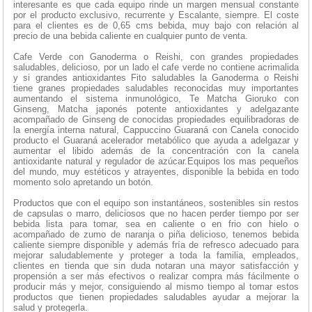
interesante es que cada equipo rinde un margen mensual constante
por el producto exclusivo, recurrente y Escalante, siempre. El coste
para el clientes es de 0,65 cms bebida, muy bajo con relación al
precio de una bebida caliente en cualquier punto de venta.
Cafe Verde con Ganoderma o Reishi, con grandes propiedades
saludables, delicioso, por un lado el cafe verde no contiene acrimalida
y si grandes antioxidantes Fito saludables la Ganoderma o Reishi
tiene granes propiedades saludables reconocidas muy importantes
aumentando el sistema inmunológico, Te Matcha Gioruko con
Ginseng, Matcha japonés potente antioxidantes y adelgazante
acompañado de Ginseng de conocidas propiedades equilibradoras de
la energía interna natural, Cappuccino Guaraná con Canela conocido
producto el Guaraná acelerador metabólico que ayuda a adelgazar y
aumentar el libido además de la concentración con la canela
antioxidante natural y regulador de azúcar.Equipos los mas pequeños
del mundo, muy estéticos y atrayentes, disponible la bebida en todo
momento solo apretando un botón.
Productos que con el equipo son instantáneos, sostenibles sin restos
de capsulas o marro, deliciosos que no hacen perder tiempo por ser
bebida lista para tomar, sea en caliente o en frio con hielo o
acompañado de zumo de naranja o piña delicioso, tenemos bebida
caliente siempre disponible y además fría de refresco adecuado para
mejorar saludablemente y proteger a toda la familia, empleados,
clientes en tienda que sin duda notaran una mayor satisfacción y
propensión a ser más efectivos o realizar compra más fácilmente o
producir más y mejor, consiguiendo al mismo tiempo al tomar estos
productos que tienen propiedades saludables ayudar a mejorar la
salud y protegerla.