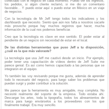
conectado con el negocio en cada momento. Puedo ver los ingresos,
los pedidos, si algún cliente reclamó, si me dio un comentario
favorable… Y puedo estar aquí o puedo estar en México en un viaje
de negocios.
Con la tecnología de Mr Jeff tengo todos los indicadores y los
dashboards
que necesito. Siento que aún nos falta a nosotros sacarle
más provecho porque hay muchos registros que hacer, mucha
información de la cual nos podemos beneficiar.
Creo que la tecnología es clave en ese sentido. El poder estar al
pendiente de un negocio sin necesidad de estar en el local.
De las distintas herramientas que puso Jeff a tu disposición,
¿cuál es la que más valoraste?
La tecnología que usa Jeff me cautivó desde un inicio. Por ejemplo,
poder tener una capacitación de vídeos dentro de Jeff Suite me
parece genial. Es así como hemos capacitado a las personas que se
integraron en el equipo.
Yo también las voy revisando porque me gusta, además de aprender
todo lo necesario del negocio, para luego saber los problemas que
puedan surgir y poder contribuir a la solución.
Me parece que la herramienta es muy amigable, muy completa. No
necesité realmente del soporte de la empresa. Todo estaba ahí.
Descargar los artes, toda la tipografía, todos los alineamientos de
marca para luego enviárselos a los proveedores con los que
finalmente trabajé. Era muy sencillo.