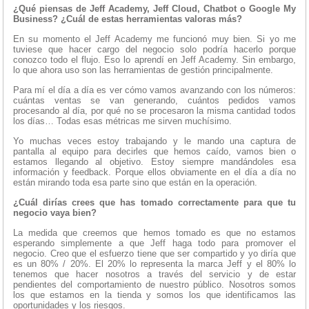
¿Qué piensas de Jeff Academy, Jeff Cloud, Chatbot o Google My
Business? ¿Cuál de estas herramientas valoras más?
En su momento el Jeff Academy me funcionó muy bien. Si yo me
tuviese que hacer cargo del negocio solo podría hacerlo porque
conozco todo el flujo. Eso lo aprendí en Jeff Academy. Sin embargo,
lo que ahora uso son las herramientas de gestión principalmente.
Para mí el día a día es ver cómo vamos avanzando con los números:
cuántas ventas se van generando, cuántos pedidos vamos
procesando al día, por qué no se procesaron la misma cantidad todos
los días… Todas esas métricas me sirven muchísimo.
Yo muchas veces estoy trabajando y le mando una captura de
pantalla al equipo para decirles que hemos caído, vamos bien o
estamos llegando al objetivo. Estoy siempre mandándoles esa
información y feedback. Porque ellos obviamente en el día a día no
están mirando toda esa parte sino que están en la operación.
¿Cuál dirías crees que has tomado correctamente para que tu
negocio vaya bien?
La medida que creemos que hemos tomado es que no estamos
esperando simplemente a que Jeff haga todo para promover el
negocio. Creo que el esfuerzo tiene que ser compartido y yo diría que
es un 80% / 20%. El 20% lo representa la marca Jeff y el 80% lo
tenemos que hacer nosotros a través del servicio y de estar
pendientes del comportamiento de nuestro público. Nosotros somos
los que estamos en la tienda y somos los que identificamos las
oportunidades y los riesgos.