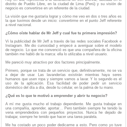
distrito de Pueblo Libre, en la ciudad de Lima (Perú) y su visión de
negocio es convertirse en un referente de la ciudad.
La visión que me gustaría lograr y cómo me veo en dos o tres años es
la que tuvimos desde un inicio: convertirme en el punto Jeff referente
a nivel nacional.
¿Cómo oíste hablar de Mr Jeff y cual fue tu primera impresión?
Vi la publicidad de Mr Jeff a través de las redes sociales Facebook e
Instagram. Me dio curiosidad y empecé a averiguar sobre el modelo
de negocio. Lo que me convenció es que una compañera de la oficina
también me habló de la marca: ella lo utilizaba a nivel usuario.
Me pareció muy atractivo por dos factores principalmente.
Primero, porque se trata de un servicio que, definitivamente, no se va
a dejar de usar. Las lavanderías existirán mientras haya seres
humanos que usen ropa y siempre vamos a lavar. Y lo segundo es el
uso de la aplicación. Esa facilidad de poder pedir un servicio
doméstico del día a día, desde tu celular, en la palma de tu mano.
¿Qué es lo que te motivó a emprender y abrir tu negocio?
A mí me gusta mucho el trabajo dependiente. Me gusta trabajar en
una compañía, aprender, aportar… Pero también siempre he tenido la
vena emprendedora con pequeños proyectos. Nunca he dejado de
trabajar, siempre he tenido que hacer una tarea paralela.
Me ha costado un poco poder dedicarme a esto. Pero como yo tuve