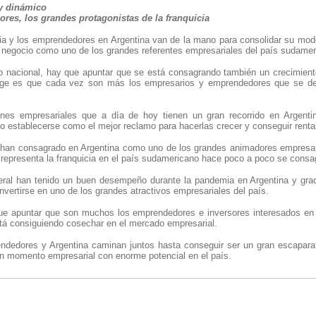
 y dinámico
es, los grandes protagonistas de la franquicia
icia y los emprendedores en Argentina van de la mano para consolidar su mod
 negocio como uno de los grandes referentes empresariales del país sudamer
 nacional, hay que apuntar que se está consagrando también un crecimiento
uge es que cada vez son más los empresarios y emprendedores que se de
es empresariales que a día de hoy tienen un gran recorrido en Argentina
o establecerse como el mejor reclamo para hacerlas crecer y conseguir rentab
an consagrado en Argentina como uno de los grandes animadores empresariale
representa la franquicia en el país sudamericano hace poco a poco se consag
eral han tenido un buen desempeño durante la pandemia en Argentina y grac
nvertirse en uno de los grandes atractivos empresariales del país.
ue apuntar que son muchos los emprendedores e inversores interesados en 
á consiguiendo cosechar en el mercado empresarial.
dedores y Argentina caminan juntos hasta conseguir ser un gran escapara
un momento empresarial con enorme potencial en el país.