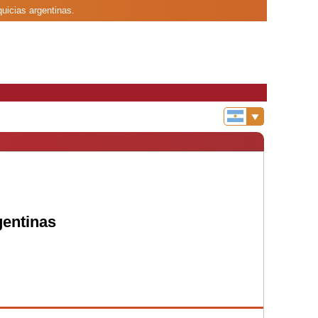
quicias argentinas.
gentinas