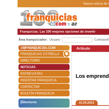
Nueva noticia de l
Franquicias. Las 100 mejores opciones de invertir
Área franquiciador:
Usuario
Contraseñ
100FRANQUICIAS.COM
Artículo
FRANQUICIAS ESTRELLA
DIRECTORIO
NOTICIAS
ENTREVISTAS
Los emprende
INSERTAR FRANQUICIA
CONTACTAR
BOLETÍN FRANQUICIA
Directorio
01.05.2023