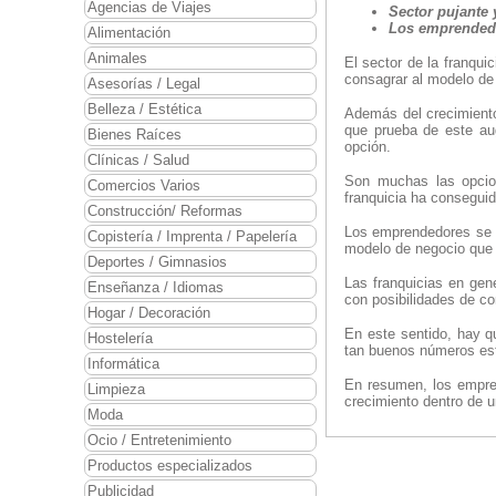
Agencias de Viajes
Sector pujante
Los emprendedor
Alimentación
Animales
El sector de la franqu
consagrar al modelo de
Asesorías / Legal
Belleza / Estética
Además del crecimiento
que prueba de este a
Bienes Raíces
opción.
Clínicas / Salud
Son muchas las opcion
Comercios Varios
franquicia ha conseguid
Construcción/ Reformas
Los emprendedores se h
Copistería / Imprenta / Papelería
modelo de negocio que 
Deportes / Gimnasios
Las franquicias en gen
Enseñanza / Idiomas
con posibilidades de co
Hogar / Decoración
En este sentido, hay q
Hostelería
tan buenos números est
Informática
En resumen, los empren
Limpieza
crecimiento dentro de 
Moda
Ocio / Entretenimiento
Productos especializados
Publicidad