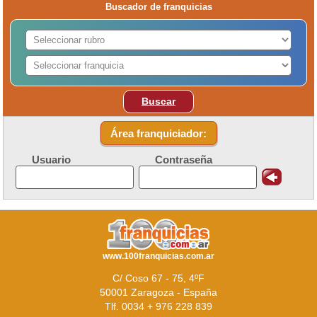
Buscador de franquicias
Buscar
Área franquiciador:
Usuario
Contraseña
www.100franquicias.com.ar
C/ Coso 67 - 75, 4ºF
50001 Zaragoza - España
Tlf. 0034 + 976 228 839