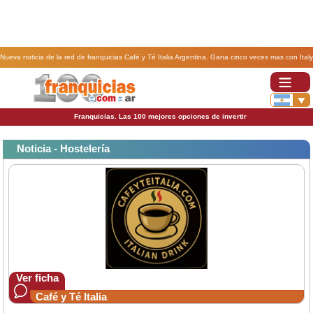
Nueva noticia de la red de franquicias Café y Té Italia Argentina. Gana cinco veces mas con Italy
Coffee Tea Store.
Franquicias. Las 100 mejores opciones de invertir
Noticia - Hostelería
Ver ficha
Café y Té Italia