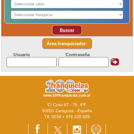
Buscar
Área franquiciador:
Usuario
Contraseña
www.100franquicias.com.ar
C/ Coso 67 - 75, 4ºF
50001 Zaragoza - España
Tlf. 0034 + 976 228 839