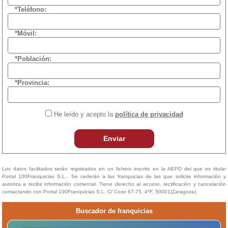
*Teléfono:
*Móvil:
*Población:
*Provincia:
He leído y acepto la
política de privacidad
Enviar
Los datos facilitados serán registrados en un fichero inscrito en la AEPD del que es titular
Portal 100Franquicias S.L.. Se cederán a las franquicias de las que solicite información y
autoriza a recibir información comercial. Tiene derecho al acceso, rectificación y cancelación
contactando con Portal 100Franquicias S.L. C/ Coso 67-75, 4ºF, 50001(Zaragoza).
Buscador de franquicias