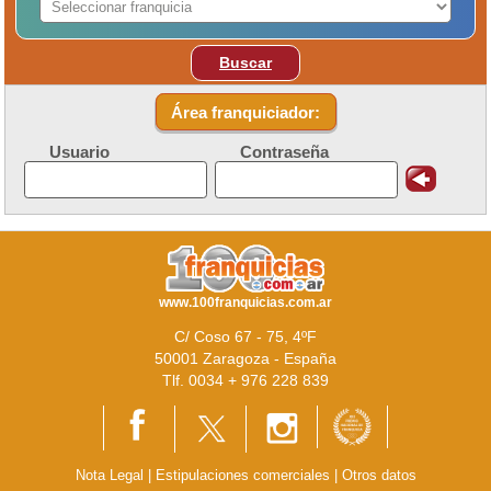
Buscar
Área franquiciador:
Usuario
Contraseña
www.100franquicias.com.ar
C/ Coso 67 - 75, 4ºF
50001 Zaragoza - España
Tlf. 0034 + 976 228 839
Nota Legal
|
Estipulaciones comerciales
|
Otros datos