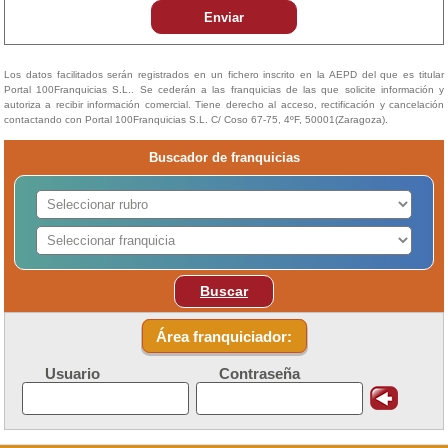
Enviar
Los datos facilitados serán registrados en un fichero inscrito en la AEPD del que es titular
Portal 100Franquicias S.L.. Se cederán a las franquicias de las que solicite información y
autoriza a recibir información comercial. Tiene derecho al acceso, rectificación y cancelación
contactando con Portal 100Franquicias S.L. C/ Coso 67-75, 4ºF, 50001(Zaragoza).
Buscador de franquicias
Buscar
Área franquiciador:
Usuario
Contraseña