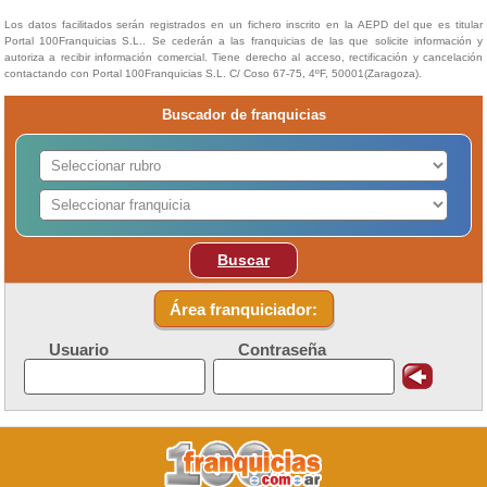
Los datos facilitados serán registrados en un fichero inscrito en la AEPD del que es titular
Portal 100Franquicias S.L.. Se cederán a las franquicias de las que solicite información y
autoriza a recibir información comercial. Tiene derecho al acceso, rectificación y cancelación
contactando con Portal 100Franquicias S.L. C/ Coso 67-75, 4ºF, 50001(Zaragoza).
Buscador de franquicias
Buscar
Área franquiciador:
Usuario
Contraseña