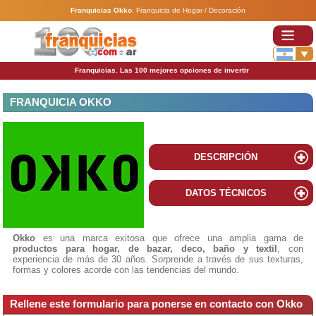
Franquicias Okko
.
Franquicia de Hogar / Decoración
Franquicias. Las 100 mejores opciones de invertir
FRANQUICIA OKKO
DESCRIPCIÓN
DATOS TÉCNICOS
Okko
es una marca exitosa que ofrece una amplia gama de
productos para hogar, de bazar, deco, baño y textil
, con
experiencia de más de 30 años. Sorprende a través de sus texturas,
formas y colores acorde con las tendencias del mundo.
Rellene este formulario para ponerse en contacto con Okko