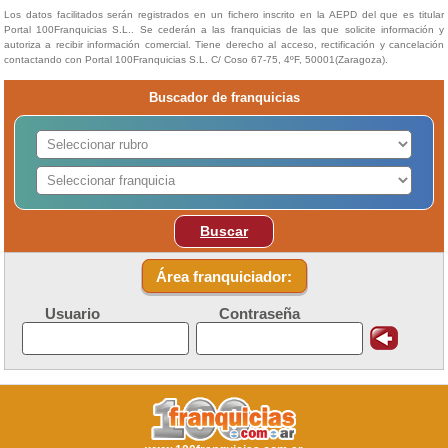
Los datos facilitados serán registrados en un fichero inscrito en la AEPD del que es titular
Portal 100Franquicias S.L.. Se cederán a las franquicias de las que solicite información y
autoriza a recibir información comercial. Tiene derecho al acceso, rectificación y cancelación
contactando con Portal 100Franquicias S.L. C/ Coso 67-75, 4ºF, 50001(Zaragoza).
Buscador de franquicias
Buscar
Área franquiciador:
Usuario
Contraseña