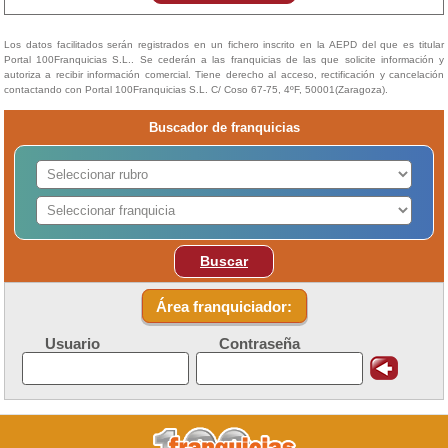
Los datos facilitados serán registrados en un fichero inscrito en la AEPD del que es titular
Portal 100Franquicias S.L.. Se cederán a las franquicias de las que solicite información y
autoriza a recibir información comercial. Tiene derecho al acceso, rectificación y cancelación
contactando con Portal 100Franquicias S.L. C/ Coso 67-75, 4ºF, 50001(Zaragoza).
Buscador de franquicias
Buscar
Área franquiciador:
Usuario
Contraseña