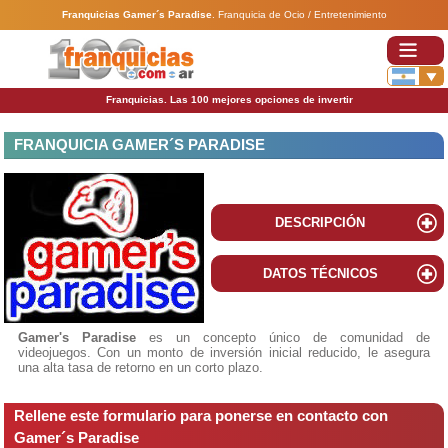
Franquicias Gamer´s Paradise
.
Franquicia de Ocio / Entretenimiento
Franquicias. Las 100 mejores opciones de invertir
FRANQUICIA GAMER´S PARADISE
DESCRIPCIÓN
DATOS TÉCNICOS
Gamer's Paradise
es un concepto único de comunidad de
videojuegos. Con un monto de inversión inicial reducido, le asegura
una alta tasa de retorno en un corto plazo.
Rellene este formulario para ponerse en contacto con
Gamer´s Paradise