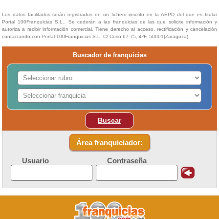
Los datos facilitados serán registrados en un fichero inscrito en la AEPD del que es titular
Portal 100Franquicias S.L.. Se cederán a las franquicias de las que solicite información y
autoriza a recibir información comercial. Tiene derecho al acceso, rectificación y cancelación
contactando con Portal 100Franquicias S.L. C/ Coso 67-75, 4ºF, 50001(Zaragoza).
Buscador de franquicias
Buscar
Área franquiciador:
Usuario
Contraseña