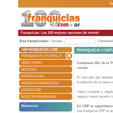
Fr
Franquicias. Las 100 mejores opciones de invertir
Área franquiciador:
Usuario
Contraseñ
100FRANQUICIAS.COM
FRANQUICIA CONTA
FRANQUICIAS ESTRELLA
DIRECTORIO
Containers Río de la P
cuenta.
NOTICIAS
ENTREVISTAS
El mercado que atenderá
la industria de la carne 
INSERTAR FRANQUICIA
CONTACTAR
Todos compran y alquila
negocio mejor hacerlo co
BOLETÍN FRANQUICIA
Directorio
En CRP te capacitamo
una franquicia CRP te ac