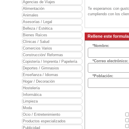
Agencias de Viajes
Alimentación
Te esperamos con gusto 
cumpliendo con los clien
Animales
Asesorías / Legal
Belleza / Estética
Bienes Raíces
Rellene este formula
Clínicas / Salud
*Nombre:
Comercios Varios
Construcción/ Reformas
*Correo electrónico:
Copistería / Imprenta / Papelería
Deportes / Gimnasios
Enseñanza / Idiomas
*Población:
Hogar / Decoración
Hostelería
Informática
Limpieza
Moda
Ocio / Entretenimiento
Productos especializados
Publicidad