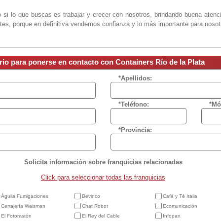
si lo que buscas es trabajar y crecer con nosotros, brindando buena atenci
tes, porque en definitiva vendemos confianza y lo más importante para nosot
rio para ponerse en contacto con Containers Río de la Plata
*Apellidos:
*Teléfono:
*Mó
*Provincia:
Solicita información sobre franquicias relacionadas
Click para seleccionar todas las franquicias
Águila Fumigaciones
Bevinco
Café y Té Italia
Cerrajería Waisman
Chat Robot
Ecomunicación
El Fotomatón
El Rey del Cable
Infopan