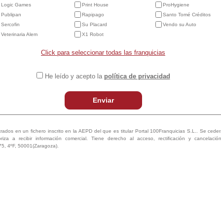
Logic Games
Print House
ProHygiene
Publipan
Rapipago
Santo Tomé Créditos
Sercofin
Su Placard
Vendo su Auto
Veterinaria Alem
X1 Robot
Click para seleccionar todas las franquicias
He leído y acepto la
política de privacidad
Enviar
trados en un fichero inscrito en la AEPD del que es titular Portal 100Franquicias S.L.. Se ceder
oriza a recibir información comercial. Tiene derecho al acceso, rectificación y cancelaci
75, 4ºF, 50001(Zaragoza).