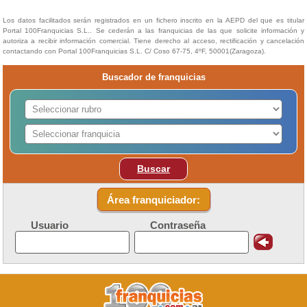
Los datos facilitados serán registrados en un fichero inscrito en la AEPD del que es titular
Portal 100Franquicias S.L.. Se cederán a las franquicias de las que solicite información y
autoriza a recibir información comercial. Tiene derecho al acceso, rectificación y cancelación
contactando con Portal 100Franquicias S.L. C/ Coso 67-75, 4ºF, 50001(Zaragoza).
Buscador de franquicias
Buscar
Área franquiciador:
Usuario
Contraseña