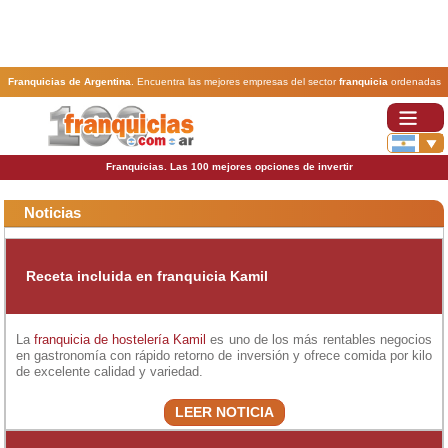
Franquicias de Argentina
. Encuentra las mejores empresas del sector
franquicia
ordenadas
por actividad. En www.100franquicias.com.ar encontrarás las
franquicias
más rentables, baratas
y seguras.
Franquicias. Las 100 mejores opciones de invertir
Noticias
Receta incluida en franquicia Kamil
La
franquicia de hostelería
Kamil
es uno de los más rentables negocios
en gastronomía con rápido retorno de inversión y ofrece comida por kilo
de excelente calidad y variedad.
LEER NOTICIA