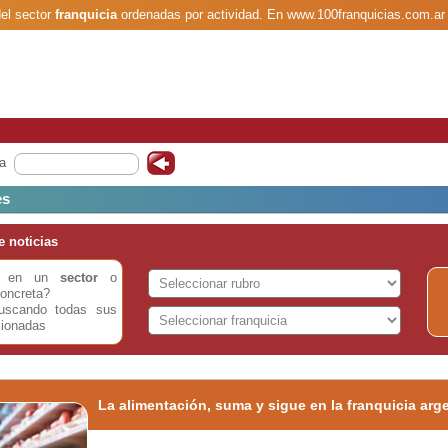
el sector
franquicia
ordenadas por actividad. En www.100franquicias.com.ar
a
es
 noticias
do en un
sector
o
oncreta?
buscando todas sus
cionadas
La alimentación, suma y sigue en la franquicia arg