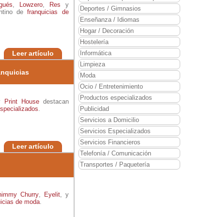
gués
,
Lowzero
,
Res
y
Deportes / Gimnasios
ntino de
franquicias de
Enseñanza / Idiomas
Hogar / Decoración
Hostelería
Leer artículo
Informática
Limpieza
anquicias
Moda
Ocio / Entretenimiento
Productos especializados
y
Print House
destacan
especializados
.
Publicidad
Servicios a Domicilio
Servicios Especializados
Servicios Financieros
Leer artículo
Telefonía / Comunicación
Transportes / Paquetería
himmy Churry
,
Eyelit
, y
uicias de moda
.