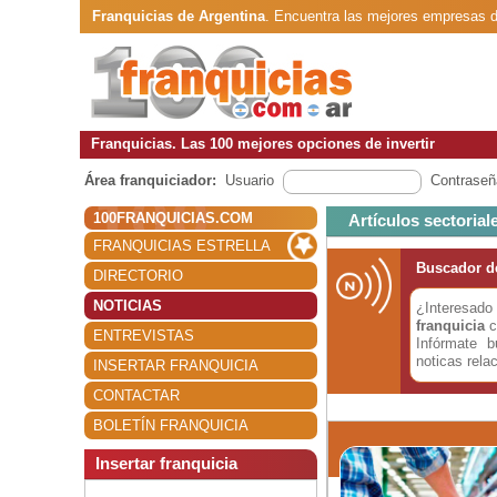
Franquicias de Argentina
. Encuentra las mejores empresas d
Franquicias. Las 100 mejores opciones de invertir
Área franquiciador:
Usuario
Contraseñ
100FRANQUICIAS.COM
Artículos sectorial
FRANQUICIAS ESTRELLA
Buscador de
DIRECTORIO
NOTICIAS
¿Interesa
franquicia
c
ENTREVISTAS
Infórmate 
noticas rela
INSERTAR FRANQUICIA
CONTACTAR
BOLETÍN FRANQUICIA
Insertar franquicia