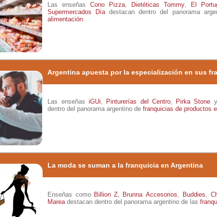
Las enseñas
Cono Pizza
,
Dietéticas Tommy
,
El Portu
Supermercados Día
destacan dentro del panorama arge
alimentación
.
Argentina apuesta por la especialización en sus fr
Las enseñas
iGUi
,
Pinturerías del Centro
,
Pirka Stone
dentro del panorama argentino de
franquicias de productos 
La moda se suman a la franquicia en Argentina
Enseñas como
Billion Z
,
Brunna Accesorios
,
Buddies
,
C
Marea
destacan dentro del panorama argentino de las
franq