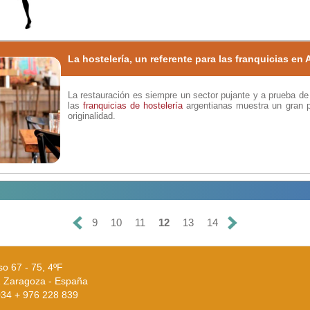
La hostelería, un referente para las franquicias en 
La restauración es siempre un sector pujante y a prueba de 
las
franquicias de hostelería
argentianas muestra un gran p
originalidad.
9
10
11
12
13
14
o 67 - 75, 4ºF
 Zaragoza - España
0034 + 976 228 839