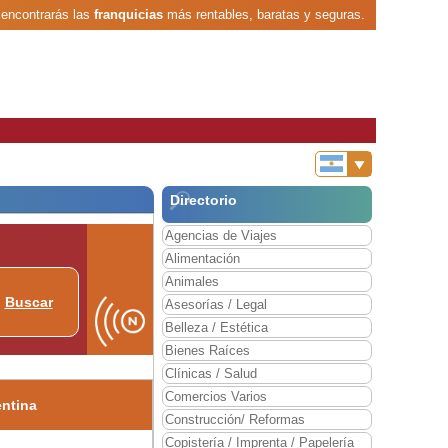
 encontrarás las
franquicias
más rentables, baratas y seguras.
Directorio
Agencias de Viajes
Alimentación
Animales
Buscar
Asesorías / Legal
Belleza / Estética
Bienes Raíces
Clínicas / Salud
Comercios Varios
entina
Construcción/ Reformas
Copistería / Imprenta / Papelería